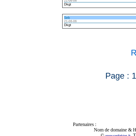
21-06-06
Dkgt
Seb
21-06-06
Dkgt
R
Page :
Partenaires :
Nom de domaine & H
©
, 
www.sediaktas.fr