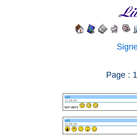
Signer
Page :
seb
11-08-06
ben alors
seb
11-08-06