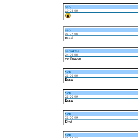
seb
10-08-06
seb
01-07-06
essai
sediaktas
24-06-06
verification
Seb
23-06-06
Essai
Seb
23-06-06
Essai
Seb
21-06-06
Dkgt
Seb