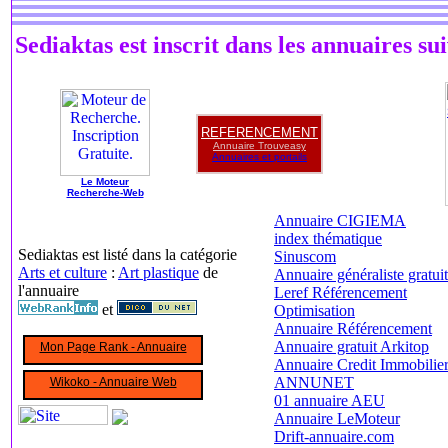
Sediaktas est inscrit dans les annuaires sui
REFERENCEMENT
Annuaire Trouveasy
Annuaires et portails
Le Moteur
Recherche-Web
Annuaire CIGIEMA
index thématique
Sediaktas est listé dans la catégorie
Sinuscom
Arts et culture
:
Art plastique
de
Annuaire généraliste gratuit
rse � pied en limousin -
Ayumi Hamasaki : la chanteuse jpop -
Utada Hikaru : le rnb japonais -
Evanescence -
Alize
l'annuaire
Leref Référencement
et
Optimisation
Annuaire Référencement
Annuaire gratuit Arkitop
Mon Page Rank - Annuaire
Annuaire Credit Immobilie
ANNUNET
Wikoko - Annuaire Web
01 annuaire AEU
Annuaire LeMoteur
Drift-annuaire.com