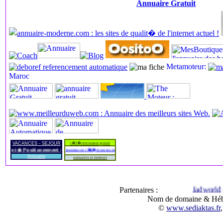
Annuaire Gratuit
VACANCES - SEJOUR
r�f�rencement gratuit
r�f�rencement positionnement r�f�rencement manuel professionnel discount
ment � Positionnement � R�f�rencement manuel professionnel � Positionnement efficace �
Annuaire
annuaires et moteurs
Jadworld
-
Partenaires :
Nom de domaine & Héb
©
www.sediaktas.fr