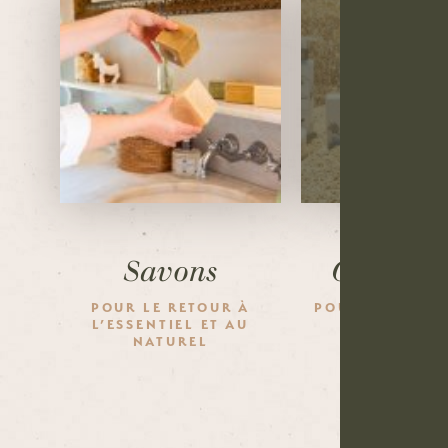
Savons
Cosméti
POUR LE RETOUR À
POUR LE RETOU
L’ESSENTIEL ET AU
ET AU BIEN-
NATUREL