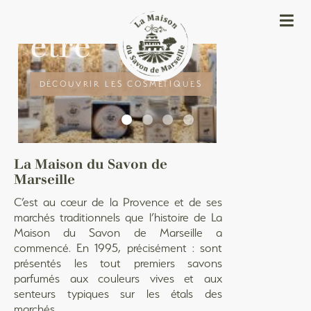
et au bien-
être
artisanaux
DÉCOUVRIR LES COSMÉTIQUES
La Maison du Savon de
Marseille
C’est au cœur de la Provence et de ses
marchés traditionnels que l’histoire de La
Maison du Savon de Marseille a
commencé. En 1995, précisément : sont
présentés les tout premiers savons
parfumés aux couleurs vives et aux
senteurs typiques sur les étals des
marchés.