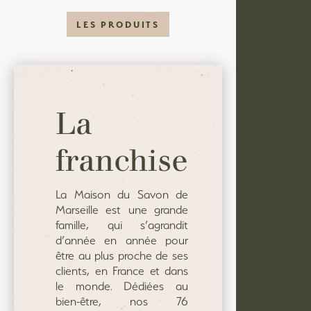
LES PRODUITS
La Maison du Savon de Marseille
La
145 avenue Louis Montagnat,
franchise
ZAC Chalençon 2,
84270 Vedène en Provence
La Maison du Savon de
LA MARQUE
Marseille est une grande
LES PRODUITS
famille, qui s’agrandit
LA FRANCHISE
d’année en année pour
ACTUALITÉS
être au plus proche de ses
CONTACT
clients, en France et dans
le monde. Dédiées au
bien-être, nos 76
GESTION DES COOKIES